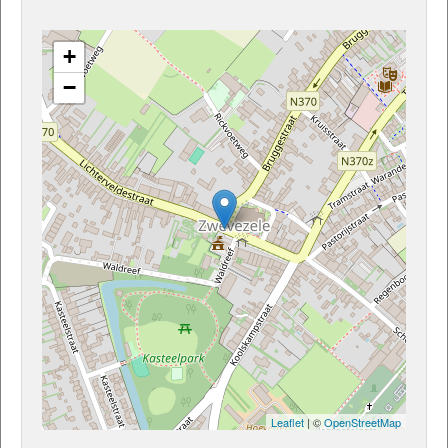
+
−
Leaflet
| ©
OpenStreetMap