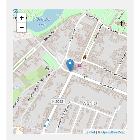
+
−
Leaflet
| ©
OpenStreetMap