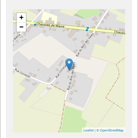
+
−
Leaflet
| ©
OpenStreetMap