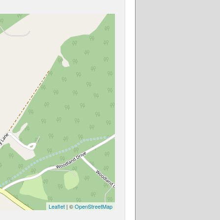
Leaflet
| ©
OpenStreetMap