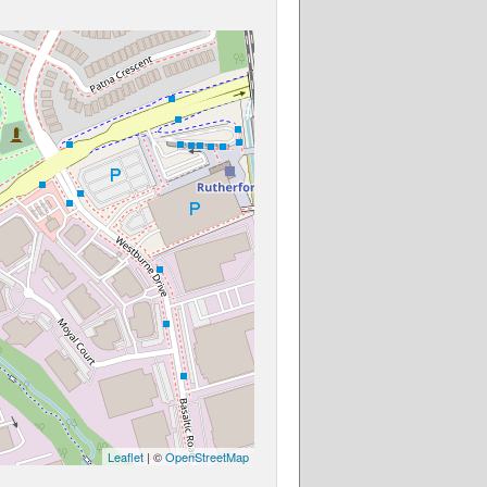
Leaflet
| ©
OpenStreetMap