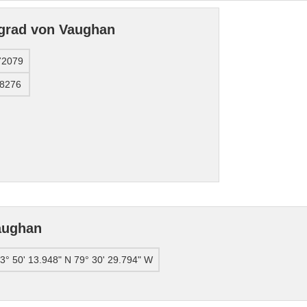
grad von Vaughan
72079
08276
aughan
3° 50' 13.948" N 79° 30' 29.794" W