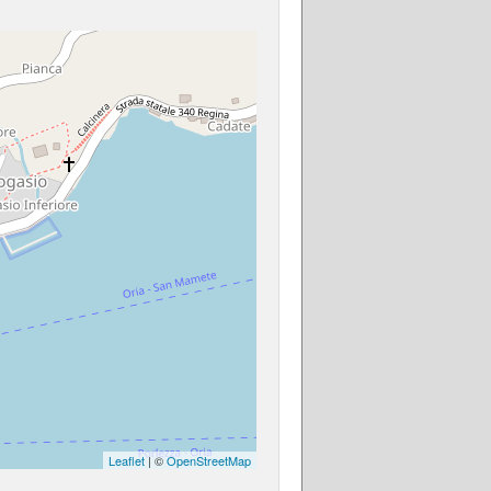
Leaflet
| ©
OpenStreetMap