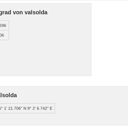
grad von valsolda
696
06
lsolda
6° 1' 21.706" N 9° 2' 6.742" E