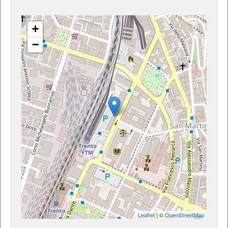
+
−
Leaflet
| ©
OpenStreetMap