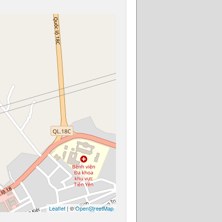
Leaflet
| ©
OpenStreetMap