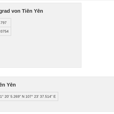
grad von Tiên Yên
4797
93754
ên Yên
1° 20' 5.269" N 107° 23' 37.514" E