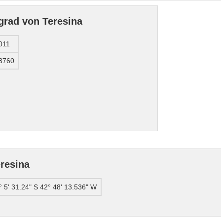
grad von Teresina
011
3760
resina
° 5' 31.24" S 42° 48' 13.536" W