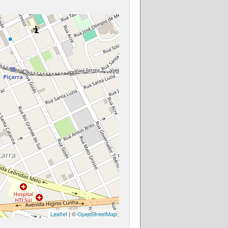
Leaflet
| ©
OpenStreetMap