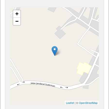
+
−
Leaflet
| ©
OpenStreetMap