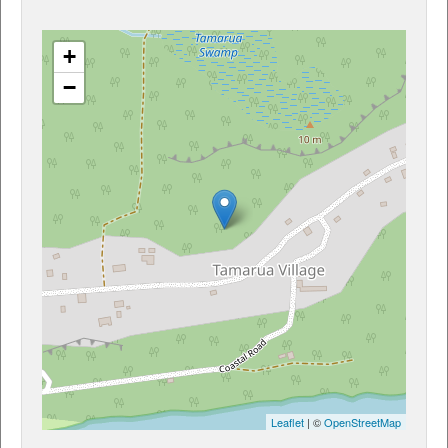
+
−
Leaflet
| ©
OpenStreetMap