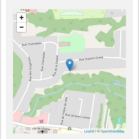
+
−
Leaflet
| ©
OpenStreetMap