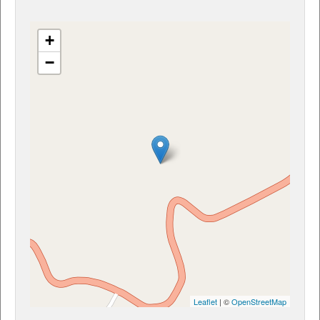
+
−
Leaflet
| ©
OpenStreetMap