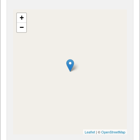
+
−
Leaflet
| ©
OpenStreetMap