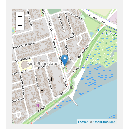
+
−
Leaflet
| ©
OpenStreetMap