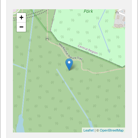
+
−
Leaflet
| ©
OpenStreetMap