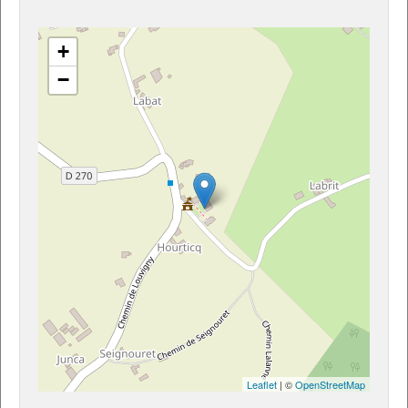
+
−
Leaflet
| ©
OpenStreetMap