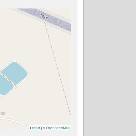
Leaflet
| ©
OpenStreetMap