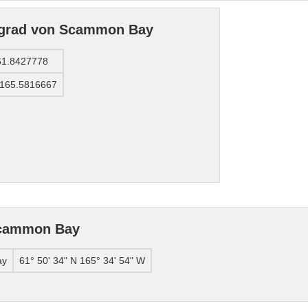
ngrad von Scammon Bay
61.8427778
-165.5816667
Scammon Bay
ay
61° 50' 34" N 165° 34' 54" W