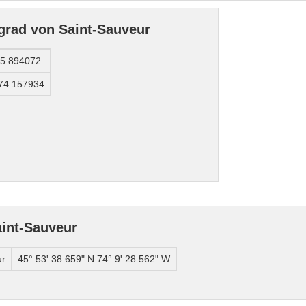
grad von Saint-Sauveur
5.894072
74.157934
int-Sauveur
ur
45° 53' 38.659" N 74° 9' 28.562" W