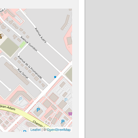
Leaflet
| ©
OpenStreetMap