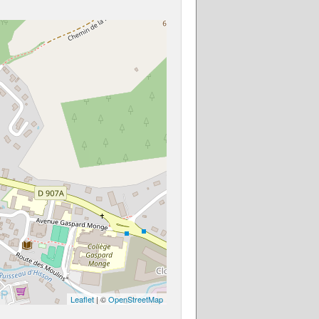
Leaflet
| ©
OpenStreetMap