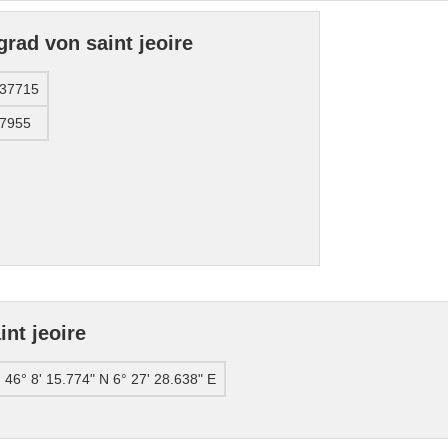
rad von saint jeoire
137715
57955
nt jeoire
46° 8' 15.774" N 6° 27' 28.638" E