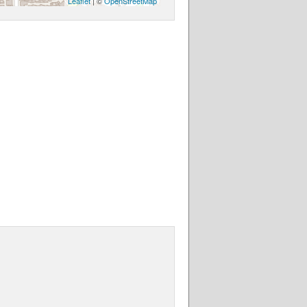
Leaflet
| ©
OpenStreetMap