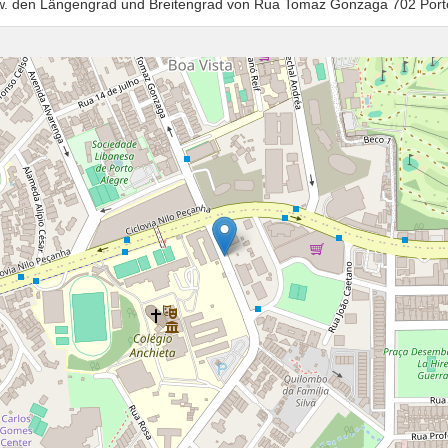
zw. den Längengrad und Breitengrad von Rua Tomaz Gonzaga 702 Port