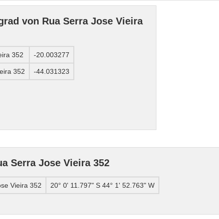
rad von Rua Serra Jose Vieira
eira 352
-20.003277
eira 352
-44.031323
a Serra Jose Vieira 352
se Vieira 352
20° 0' 11.797" S 44° 1' 52.763" W