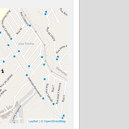
Leaflet
| ©
OpenStreetMap