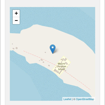
+
−
Leaflet
| ©
OpenStreetMap