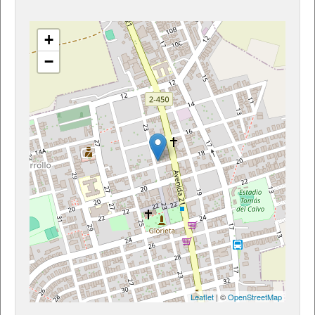
+
−
Leaflet
| ©
OpenStreetMap