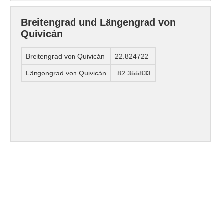
Breitengrad und Längengrad von
Quivicán
Breitengrad von Quivicán
22.824722
Längengrad von Quivicán
-82.355833