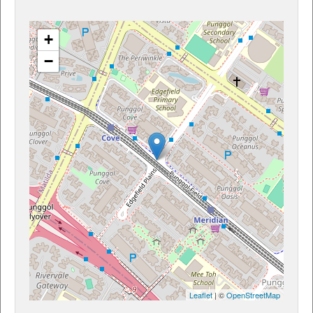
+
−
Leaflet
| ©
OpenStreetMap