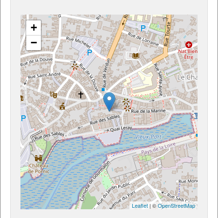
+
−
Leaflet
| ©
OpenStreetMap