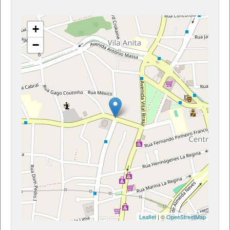
+
−
Leaflet
| ©
OpenStreetMap