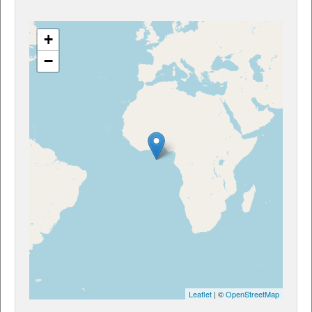
+
−
Leaflet
| ©
OpenStreetMap