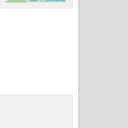
Leaflet
| ©
OpenStreetMap