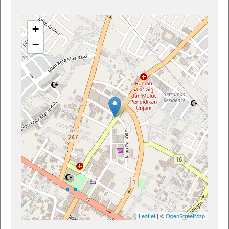
+
−
Leaflet
| ©
OpenStreetMap