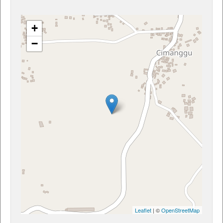
+
−
Leaflet
| ©
OpenStreetMap