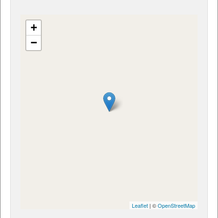
+
−
Leaflet
| ©
OpenStreetMap