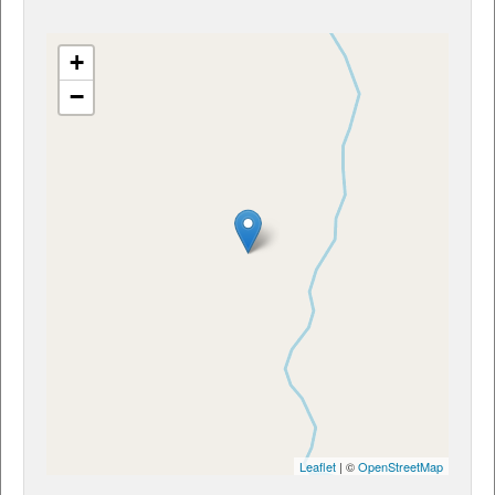
+
−
Leaflet
| ©
OpenStreetMap