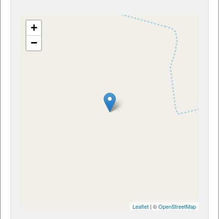
+
−
Leaflet
| ©
OpenStreetMap