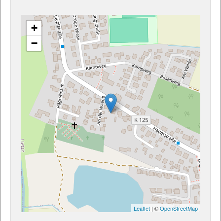
+
−
Leaflet
| ©
OpenStreetMap