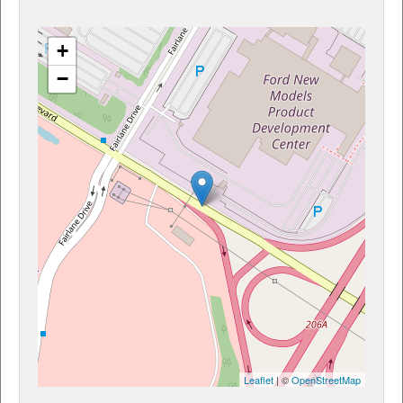
+
−
Leaflet
| ©
OpenStreetMap