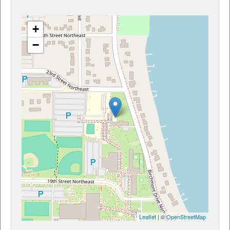
+
−
Leaflet
| ©
OpenStreetMap