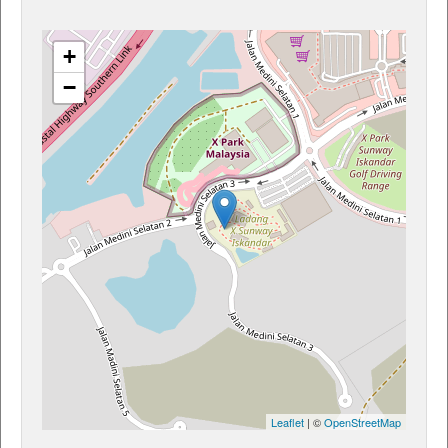
+
−
Leaflet
| ©
OpenStreetMap