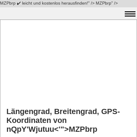
MZPbrp ✔️ leicht und kostenlos herausfinden!" />
MZPbrp" />
Längengrad, Breitengrad, GPS-
Koordinaten von
nQpY'Wjutuu<'">MZPbrp