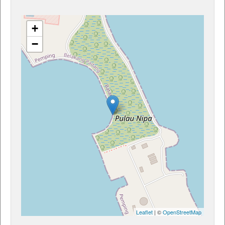
+
−
Leaflet
| ©
OpenStreetMap