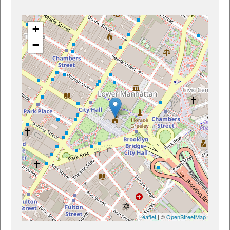
+
−
Leaflet
| ©
OpenStreetMap