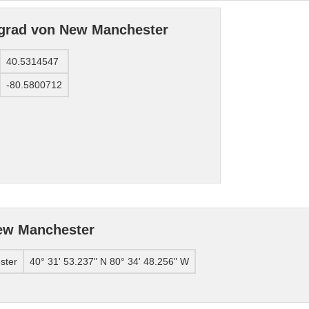
grad von New Manchester
40.5314547
-80.5800712
ew Manchester
ster
40° 31' 53.237" N 80° 34' 48.256" W