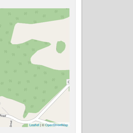
Leaflet
| ©
OpenStreetMap