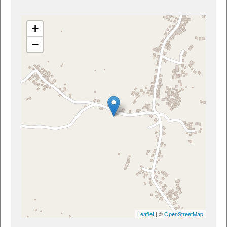
+
−
Leaflet
| ©
OpenStreetMap