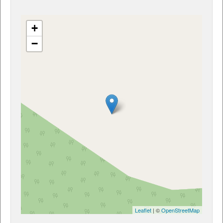
+
−
Leaflet
| ©
OpenStreetMap