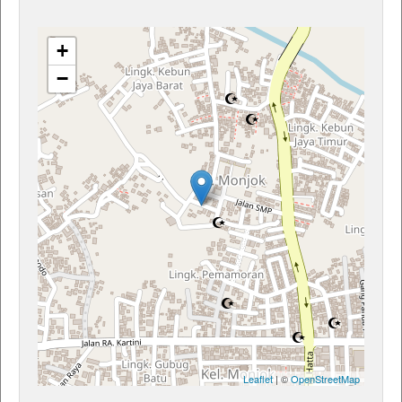
+
−
Leaflet
| ©
OpenStreetMap