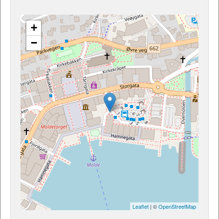
+
−
Leaflet
| ©
OpenStreetMap