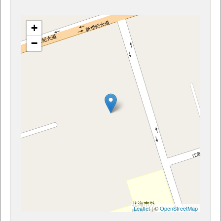
+
−
Leaflet
| ©
OpenStreetMap