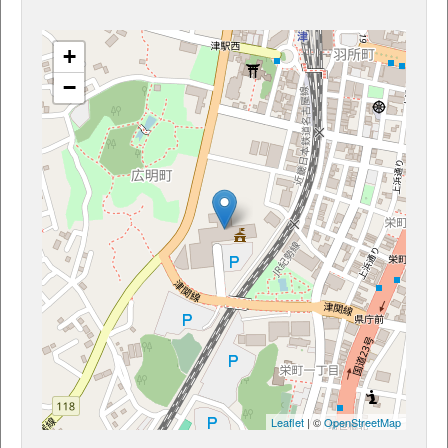
+
−
Leaflet
| ©
OpenStreetMap