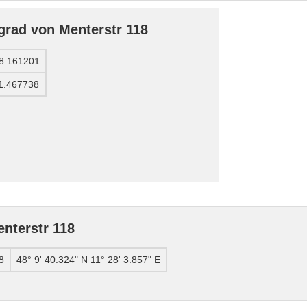
grad von Menterstr 118
8.161201
1.467738
nterstr 118
8
48° 9' 40.324" N 11° 28' 3.857" E