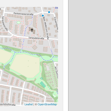
Leaflet
| ©
OpenStreetMap