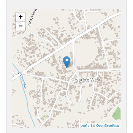
+
−
Leaflet
| ©
OpenStreetMap